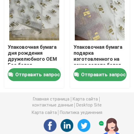
Печатание книжки с картинками
Печатание тетради книга в твердой обложке
Упаковочная бумага
Упаковочная бумага
дня рождения
подарка
напечатанные бумажные сумки
дружелюбного OEM
изготовленного на
Eco белая
заказ золота белая
штемпелевать 27,5
на свадьба 70 x
Обслуживания печатания учебника
Отправить запрос
Отправить запрос
дюймов
50cm дня рождения
Коробки полного цвета напечатанные
Главная страница
Карта сайта
контактные данные
Desktop Site
Printable английский словарь
Карта сайта
Политика уединения
Printable настольный календарь