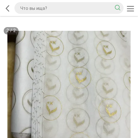
2
/
2