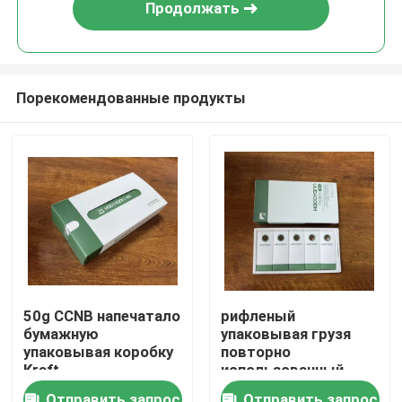
Продолжать
Порекомендованные продукты
Дом
50g CCNB напечатало
рифленый
бумажную
упаковывая грузя
Продукты
упаковывая коробку
повторно
Kraft
использованный
персонализировало
упаковывая логотип
Ролики
Отправить запрос
Отправить запрос